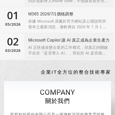
同步規劃導入Intune Suite，不僅讓裝置管理與
據、製作簡報、整理郵件及摘要會議內容，讓
更新變得簡單高效，更能全面提升安全性，讓
員工將時間專注於更高價值的工作。所有資料
01
您省時、省力，放心準時下班。
均建立在 Microsoft 365 企業級安全架構之上，
M365 2026/7/1價格調整
提供身分驗證、權限管理與資料保護機制，確
依據 Microsoft 原廠於官方網站及公開說明所
05
2026
保企業機敏資訊不外洩。
發布之最新消息，微軟將自 2026 年 7 月 1 日
以更低成本導入 AI，讓每位員工都擁有專屬智
起，針對多項 Microsoft 365、Office 365 及相
02
慧助理，打造高效、安全的現代化工作環境。
關商用套裝產品 進行全球性售價調整。本次調
Microsoft Copilot 讓 AI 真正成為企業生產力
整將適用於新購與續約之訂閱方案，實際價格
AI 正快速改變企業的工作模式，但真正的關鍵
將依產品別與地區而有所差異
03
2026
不在於「是否導入 AI」，而在於 AI 是否能在
安全、可控、合規的前提下，真正融入日常營
運流程。
企業IT全方位的整合技術專家
COMPANY
關於我們
龍群科技股份有限公司是一家微軟認證的專業雲端服